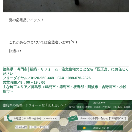
夏の必需品アイテム！！
これがあるのとないでは全然違います( ´∀`)
快適♪♪♪
徳島県・鳴門市│新築・リフォーム・注文住宅のことなら「匠工房」にお任せく
ださい！
フリーダイヤル／
0120-960-448 FAX：
088-676-2826
営業時間／9：00～19：00
主な施工エリア／徳島県＜鳴門市・徳島市・板野郡・阿波市・吉野川市・小松
島市＞