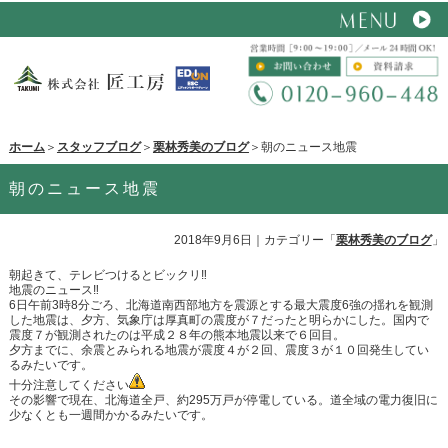
ホーム
＞
スタッフブログ
＞
栗林秀美のブログ
＞朝のニュース地震
朝のニュース地震
2018年9月6日
｜カテゴリー「
栗林秀美のブログ
」
朝起きて、テレビつけるとビックリ‼️
地震のニュース‼️
6日午前3時8分ごろ、北海道南西部地方を震源とする最大震度6強の揺れを観測
した地震は、夕方、気象庁は厚真町の震度が７だったと明らかにした。国内で
震度７が観測されたのは平成２８年の熊本地震以来で６回目。
夕方までに、余震とみられる地震が震度４が２回、震度３が１０回発生してい
るみたいです。
十分注意してください
その影響で現在、北海道全戸、約295万戸が停電している。道全域の電力復旧に
少なくとも一週間かかるみたいです。