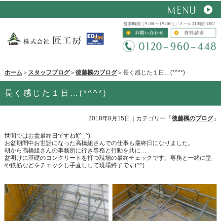
ホーム
＞
スタッフブログ
＞
後藤楓のブログ
＞長く感じた１日…(*^^*)
長く感じた１日…(*^^*)
2018年8月15日
｜カテゴリー「
後藤楓のブログ
」
世間ではお盆最終日ですねf(^_^)
お盆期間中お世話になった高橋組さんでの仕事も最終日になりました。
朝から高橋組さんの事務所に行き専務と行動を共に…
盆明けに基礎のコンクリートを打つ現場の最終チェックです。専務と一緒に型
や鉄筋などをチェックし手直しして現場終了です(^^)