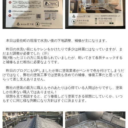
本日は藍住町の現場で水洗い後の下地調整、補修が主になります。
昨日の水洗い前にもケレンをかけたりで多少は綺麗にはなっていますが、ま
だまだ調整が必要でした（汗）
飛び散ったゴミの方に気を取られていましたが、乾いてきて各所チェックする
と補修もまだ相当に必要なようです。
昨日のブログにもUPしましたが単に塗装業者がペンキで色を付けてしまうだ
けではなく、弊社の塗装工事では塗装も含めての補修、修復工事だと思っても
らって差し支えありません。
弊社の塗装の親方に職人もそのあたりは心得ている人間ばかりですし、塗装
しか出来ない職人ではありません！
状態を見て相談すると、どう修復しどう塗装できる状態にしていくか、いつ
もすぐに同じ様な判断になり方針はすぐに決まります。