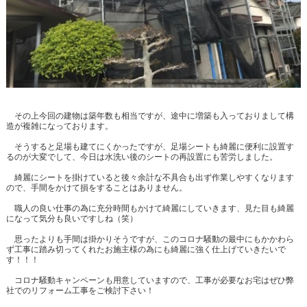
その上今回の建物は築年数も相当ですが、途中に増築も入っておりまして構
造が複雑になっております。
そうすると足場も建てにくかったですが、足場シートも綺麗に便利に設置す
るのが大変でして、今日は水洗い後のシートの再設置にも苦労しました。
綺麗にシートを掛けていると後々余計な不具合も出ず作業しやすくなります
ので、手間をかけて損をすることはありません。
職人の良い仕事の為に充分時間もかけて綺麗にしていきます、見た目も綺麗
になって気分も良いですしね（笑）
思ったよりも手間は掛かりそうですが、このコロナ騒動の最中にもかかわら
ず工事に踏み切ってくれたお施主様の為にも綺麗に強く仕上げていきたいで
す！！！
コロナ騒動キャンペーンも用意していますので、工事が必要なお宅はぜひ弊
社でのリフォーム工事をご検討下さい！