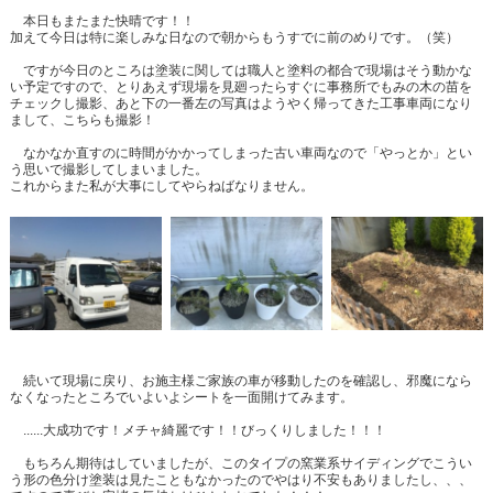
本日もまたまた快晴です！！
加えて今日は特に楽しみな日なので朝からもうすでに前のめりです。（笑）
ですが今日のところは塗装に関しては職人と塗料の都合で現場はそう動かな
い予定ですので、とりあえず現場を見廻ったらすぐに事務所でもみの木の苗を
チェックし撮影、あと下の一番左の写真はようやく帰ってきた工事車両になり
まして、こちらも撮影！
なかなか直すのに時間がかかってしまった古い車両なので「やっとか」とい
う思いで撮影してしまいました。
これからまた私が大事にしてやらねばなりません。
続いて現場に戻り、お施主様ご家族の車が移動したのを確認し、邪魔になら
なくなったところでいよいよシートを一面開けてみます。
......大成功です！メチャ綺麗です！！びっくりしました！！！
もちろん期待はしていましたが、このタイプの窯業系サイディングでこうい
う形の色分け塗装は見たこともなかったのでやはり不安もありましたし、、、