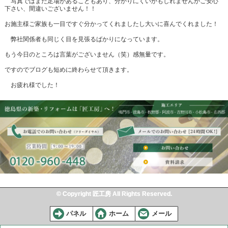
写真ではまだ足場があることもあり、分かりにくいかもしれませんがご安心
下さい、間違いございません！！
お施主様ご家族も一目ですぐ分かってくれましたし大いに喜んでくれました！
弊社関係者も同じく目を見張るばかりになっています。
もう今日のところは言葉がございません（笑）感無量です。
ですのでブログも短めに終わらせて頂きます。
お疲れ様でした！
© Copyright 匠工房 All Rights Reserved.
パネル
ホーム
メール