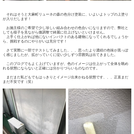
それはそうと大麻町リューネの森の色分け塗装に、いよいよトップの上塗り
が入りだします！
お施主様のご希望で少し珍しい組み合わせの色合いになりますので、弊社と
しても様子を見ながら微調整で綺麗に仕上げないといけません。
上手く仕上がれば他にないインパクトのある建物になってくれるでしょうか
ら、挑戦するのにやりがいは充分です！
さて実際に一部でテストしてみました、、、思ったより濃紺の色味が黒っぽ
く感じましたが、拡がっていくに従い少しずつ雰囲気は出てきました。
このブログでもよく上げていますが、色のイメージは仕上がって全体を眺め
れる状態にならないと正確には分かりづらいものなのです。
まだまだ私どもでもはっきりとイメージ出来かねる状態です、、、正直まだ
まだ不安です（笑）